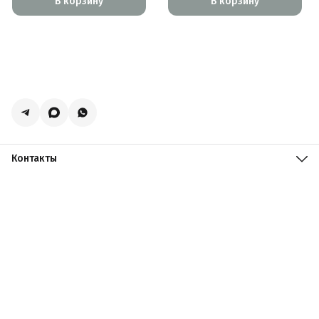
В корзину
В корзину
Контакты
Адрес
Москва, поселение Мосрентген, Логистический центр
Славянский Мир, к15
Телефон
8 (916) 731-69-19
Режим работы
ПН-ПТ: 09:00 - 19:00 СБ: 09:00 - 18:00 ВС: 10:00 - 17:00
Эл. почта
zakazacmarket@yandex.ru