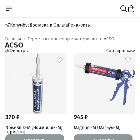
Колумбус
Доставка и Оплата
Реквизиты
Главная
›
Герметики и клеящие материалы
›
ACSO
ACSO
Фильтры
Сортировка
370 ₽
945 ₽
NoiseSilik-M (НойзСилик-M)
Magnum-M (Магнум-M)
герметик