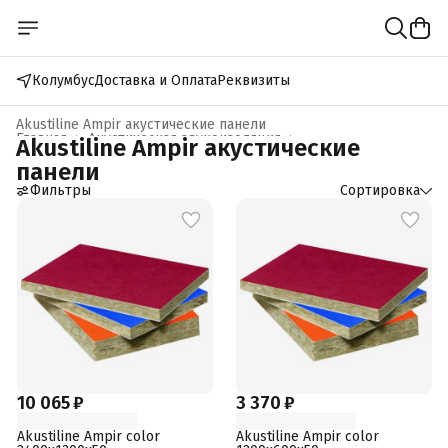
Колумбус
Доставка и Оплата
Реквизиты
Akustiline Ampir акустические панели
Главная
›
Акустическая звукоизоляция
›
Akustiline Ampir акустические
панели
Фильтры
Сортировка
10 065 ₽
3 370 ₽
Akustiline Ampir color
Akustiline Ampir color