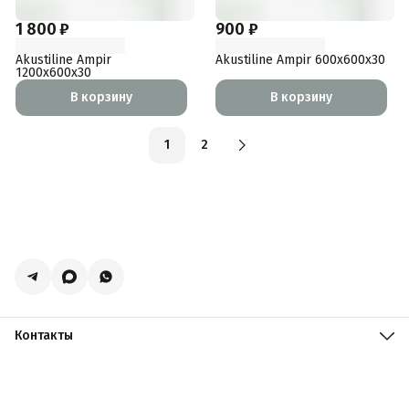
1 800 ₽
900 ₽
Akustiline Ampir
Akustiline Ampir 600x600x30
1200x600x30
В корзину
В корзину
1
2
Контакты
Адрес
Москва, поселение Мосрентген, Логистический центр
Славянский Мир, к15
Телефон
8 (916) 731-69-19