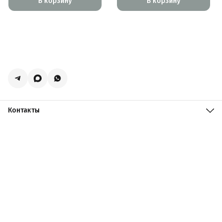
В корзину
В корзину
Контакты
Адрес
Москва, поселение Мосрентген, Логистический центр
Славянский Мир, к15
Телефон
8 (916) 731-69-19
Режим работы
ПН-ПТ: 09:00 - 19:00 СБ: 09:00 - 18:00 ВС: 10:00 - 17:00
Эл. почта
zakazacmarket@yandex.ru