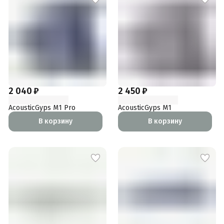
2 040 ₽
2 450 ₽
AcousticGyps M1 Pro
AcousticGyps M1
В корзину
В корзину