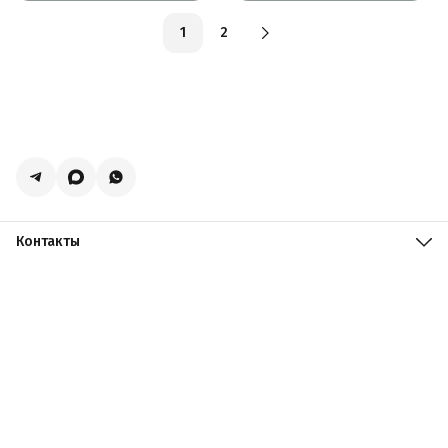
1
2
Контакты
Адрес
Москва, поселение Мосрентген, Логистический центр
Славянский Мир, к15
Телефон
8 (916) 731-69-19
Режим работы
ПН-ПТ: 09:00 - 19:00 СБ: 09:00 - 18:00 ВС: 10:00 - 17:00
Эл. почта
zakazacmarket@yandex.ru