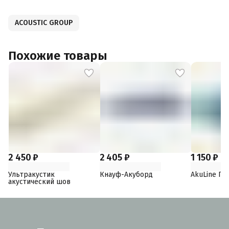
ACOUSTIC GROUP
Похожие товары
2 450 ₽
2 405 ₽
1 150 ₽
Ультракустик
Кнауф-Акуборд
AkuLine ГК
акустический шов