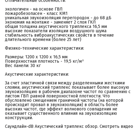
Отличительные особенности:
экологичен - на основе ГВЛ
пожаробезопасен - класс КМ1
уникальная звукоизоляция перегородок - до 68 дБ
экономия на монтаже - заменяет 2 слоя ГКЛ
общая толщина акустического триплекса 16,5 мм
высокие показатели изоляции воздушного шума
стабильность виброакустических свойств в течение
длительного времени (более 25 лет)
Физико-технические характеристики:
Размеры: 1200 х 1200 х 16,5 мм
Поверхностная плотность - 19,5 кг/м²
Вес панели: 30 кг
Акустические характеристики:
За счет эластичной связи между разделенными жесткими
слоями, акустический триплекс показывает более высокую
звукоизоляцию в рабочем диапазоне частот по сравнению с
листом ГВЛ равной поверхностной плотности. Что
обусловлено смещением граничной частоты (на которой
происходит провал в звукоизоляции) в область более
высоких частот, где эффект волнового совпадения не
оказывает существенного влияния на звукоизоляцию
конструкции.
Саундлайн-dB Акустический триплекс обзор. Смотреть видео