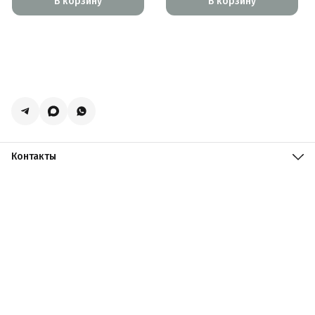
В корзину
В корзину
Контакты
Адрес
Москва, поселение Мосрентген, Логистический центр
Славянский Мир, к15
Телефон
8 (916) 731-69-19
Режим работы
ПН-ПТ: 09:00 - 19:00 СБ: 09:00 - 18:00 ВС: 10:00 - 17:00
Эл. почта
zakazacmarket@yandex.ru