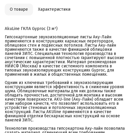
О товаре
Характеристики
AkuLine ГКЛА Gyproc (3 м²)
Гипсокартонные звукоизоляционные листы Аку-Лайн
применяются в конструкциях каркасных перегородок,
облицовок стен и подвесных потолков. Листы Аку-лайн
применяются также в качестве финишной облицовки
панелей ЗИПС. Специальная технология производства в
сочетании с повышенной плотностью гарантируют высокие
акустические характеристики. Материал рекомендован
НИИСФ (Москва) в качестве системного компонента в
типовых звукоизолирующих конструкциях Gyproc, для
применения в жилых и общественных помещениях.
Одним из ключевых требований к звукоизолирующим
конструкциям является эффективность в снижении уровня
шума. Облицовочные материалы для них должны также
обладать прочностью, достаточной для монтажа и высоким
качеством поверхности. AKU-line (Aку-Лайн) обладает всем
этим набором качеств, что позволяет использовать его в
устройстве стеновых и потолочных звукоизоляционных
конструкций. Листы AKUline применяются в качестве
финишной отделки бескаркасных конструкций на основе
панелей ЗИПС.
Технология производства гипсокартона Аку-лайн позволила
создать материал, отвечающий всем требованиям