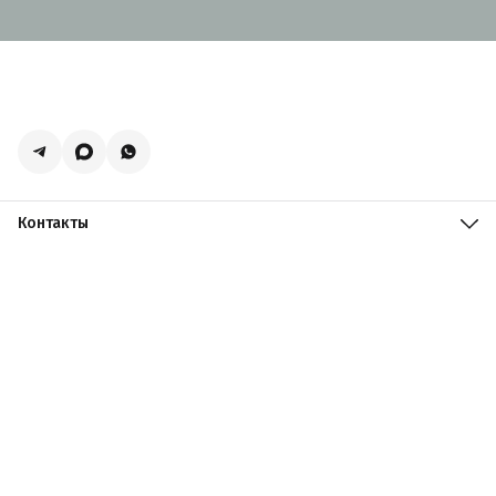
Контакты
Адрес
Москва, поселение Мосрентген, Логистический центр
Славянский Мир, к15
Телефон
8 (916) 731-69-19
Режим работы
ПН-ПТ: 09:00 - 19:00 СБ: 09:00 - 18:00 ВС: 10:00 - 17:00
Эл. почта
zakazacmarket@yandex.ru