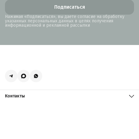
Подписаться
Нажимая «Подписаться», вы даете согласие на обработку
указанных персональных данных в целях получения
информационной и рекламной рассылки
Контакты
Адрес
Москва, поселение Мосрентген, Логистический центр
Славянский Мир, к15
Телефон
8 (916) 731-69-19
Режим работы
ПН-ПТ: 09:00 - 19:00 СБ: 09:00 - 18:00 ВС: 10:00 - 17:00
Эл. почта
zakazacmarket@yandex.ru