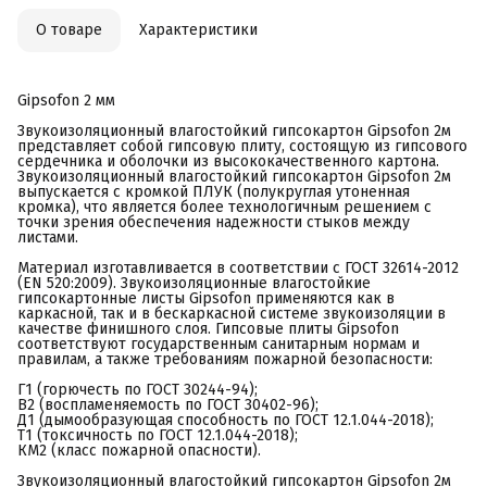
О товаре
Характеристики
Gipsofon 2 мм
Звукоизоляционный влагостойкий гипсокартон Gipsofon 2м
представляет собой гипсовую плиту, состоящую из гипсового
сердечника и оболочки из высококачественного картона.
Звукоизоляционный влагостойкий гипсокартон Gipsofon 2м
выпускается с кромкой ПЛУК (полукруглая утоненная
кромка), что является более технологичным решением с
точки зрения обеспечения надежности стыков между
листами.
Материал изготавливается в соответствии с ГОСТ 32614-2012
(EN 520:2009). Звукоизоляционные влагостойкие
гипсокартонные листы Gipsofon применяются как в
каркасной, так и в бескаркасной системе звукоизоляции в
качестве финишного слоя. Гипсовые плиты Gipsofon
соответствуют государственным санитарным нормам и
правилам, а также требованиям пожарной безопасности:
Г1 (горючесть по ГОСТ 30244-94);
В2 (воспламеняемость по ГОСТ 30402-96);
Д1 (дымообразующая способность по ГОСТ 12.1.044-2018);
Т1 (токсичность по ГОСТ 12.1.044-2018);
КМ2 (класс пожарной опасности).
Звукоизоляционный влагостойкий гипсокартон Gipsofon 2м