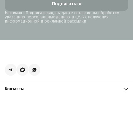
Подписаться
Нажимая «Подписаться», вы даете согласие на обработку
указанных персональных данных в целях получения
информационной и рекламной рассылки
Контакты
Адрес
Москва, поселение Мосрентген, Логистический центр
Славянский Мир, к15
Телефон
8 (916) 731-69-19
Режим работы
ПН-ПТ: 09:00 - 19:00 СБ: 09:00 - 18:00 ВС: 10:00 - 17:00
Эл. почта
zakazacmarket@yandex.ru