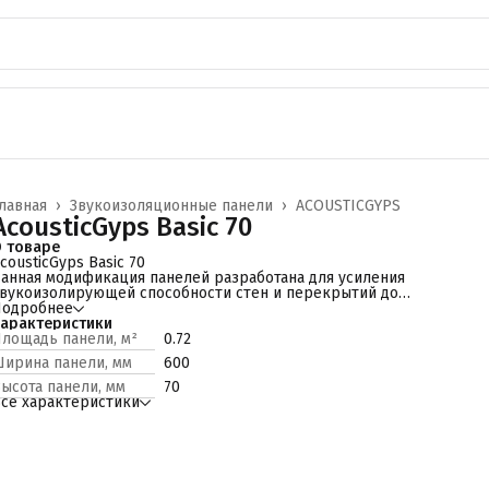
лавная
›
Звукоизоляционные панели
›
ACOUSTICGYPS
AcousticGyps Basic 70
 товаре
cousticGyps Basic 70
анная модификация панелей разработана для усиления
вукоизолирующей способности стен и перекрытий до
ормативных значений предъявленных к жилым и
Подробнее
бщественным помещениям . Является самой популярной
арактеристики
одификацией благодаря высоким показателям по
лощадь панели, м²
0.72
вукоизоляции, простоте монтажа и не большой толщине.
ирина панели, мм
600
одходит так же как решение начального уровня для
оммерческого применения: бары, рестораны, домашние
ысота панели, мм
70
инотеатры.
се характеристики
остав
анель для дополнительной звукоизоляции AcousticGyps Basic
0 состоит из жесткого слоя — гипсоволокнистой плиты (ГВЛ)
0мм, и мягкого слоя — плита из базальтового волокна (БП) 50мм.
 каждой сэндвич-панели предусмотрено восемь заводских