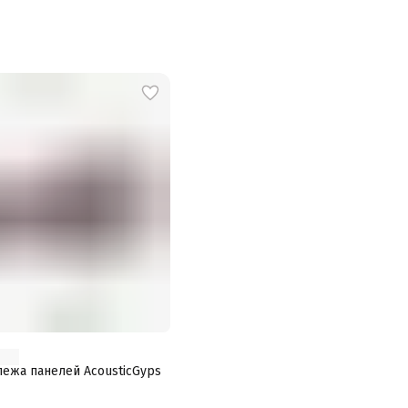
ежа панелей AcousticGyps