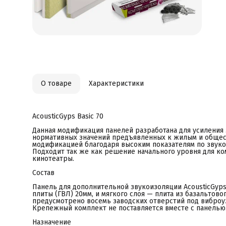
о
п
п
Н
С
п
з
ж
о
т
м
п
О товаре
Характеристики
О
п
у
в
э
AcousticGyps Basic 70
п
в
Данная модификация панелей разработана для усиления
П
нормативных значений предъявленных к жилым и общес
[
модификацией благодаря высоким показателям по звуко
А
Подходит так же как решение начального уровня для к
п
кинотеатры.
Л
Состав
Панель для дополнительной звукоизоляции AcousticGyps 
плиты (ГВЛ) 20мм, и мягкого слоя — плита из базальтово
предусмотрено восемь заводских отверстий под виброу
Крепежный комплект не поставляется вместе с панелью
Назначение