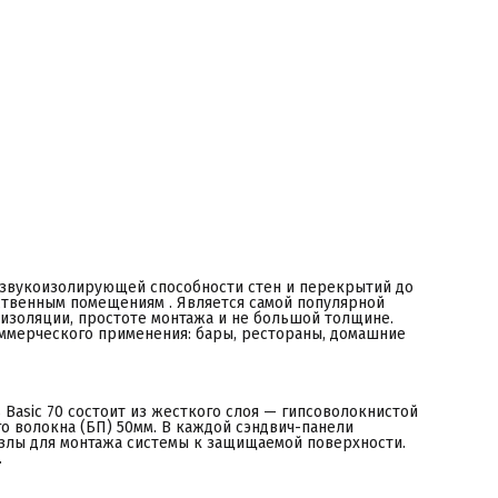
тверстий под виброузлы для монтажа системы к защищаемой
оверхности. Крепежный комплект не поставляется вместе с
анелью.
азначение
истема дополнительной звукоизоляции AcousticGyps Basic 70
редназначена для увеличения звукоизоляции до нормативных
начений в помещениях жилого и общественного назначения.
илые квартиры;
фисные и общественные помещения;
ехнические помещения.
ежкомнатные перегородки жилых и нежилых помещений;
отолки жилых и нежилых помещений.
собенности и преимущества
овышенная защита от шума
добство и простота монтажа;
ысокая скорость сборки;
ффективная виброразвязка с защищаемой поверхностью;
одходят для использования в помещениях с повышенной
лажностью;
 звукоизолирующей способности стен и перекрытий до
ожаробезопасный материал
твенным помещениям . Является самой популярной
gallery_2]
изоляции, простоте монтажа и не большой толщине.
кустик Гипс Бэйсик для звукоизоляции стен, перегородок,
оммерческого применения: бары, рестораны, домашние
отолка от шумных соседей. Смотреть видео. Инструкция.
учшая недорогая шумоизоляция квартиры!
Basic 70 состоит из жесткого слоя — гипсоволокнистой
го волокна (БП) 50мм. В каждой сэндвич-панели
злы для монтажа системы к защищаемой поверхности.
.