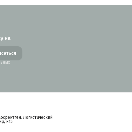
у на
исаться
льных
Мосрентген, Логистический
р, к15