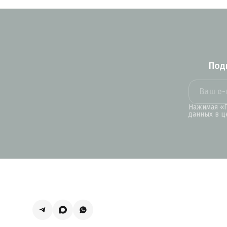
Под
Нажимая «П
данных в ц