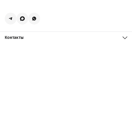
Контакты
Адрес
Москва, поселение Мосрентген, Логистический центр
Славянский Мир, к15
Телефон
8 (916) 731-69-19
Режим работы
ПН-ПТ: 09:00 - 19:00 СБ: 09:00 - 18:00 ВС: 10:00 - 17:00
Эл. почта
zakazacmarket@yandex.ru