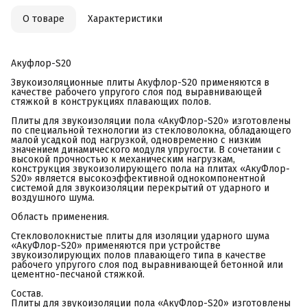
О товаре
Характеристики
Акуфлор-S20
Звукоизоляционные плиты Акуфлор-S20 применяются в
качестве рабочего упругого слоя под выравнивающей
стяжкой в конструкциях плавающих полов.
Плиты для звукоизоляции пола «АкуФлор-S20» изготовлены
по специальной технологии из стекловолокна, обладающего
малой усадкой под нагрузкой, одновременно с низким
значением динамического модуля упругости. В сочетании с
высокой прочностью к механическим нагрузкам,
конструкция звукоизолирующего пола на плитах «АкуФлор-
S20» является высокоэффективной однокомпонентной
системой для звукоизоляции перекрытий от ударного и
воздушного шума.
Область применения.
Стекловолокнистые плиты для изоляции ударного шума
«АкуФлор-S20» применяются при устройстве
звукоизолирующих полов плавающего типа в качестве
рабочего упругого слоя под выравнивающей бетонной или
цементно-песчаной стяжкой.
Состав.
Плиты для звукоизоляции пола «АкуФлор-S20» изготовлены