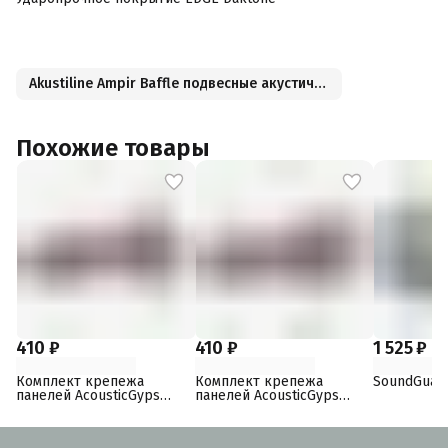
Akustiline Ampir Baffle подвесные акустические панели
Похожие товары
410 ₽
410 ₽
1 525 ₽
Комплект крепежа
Комплект крепежа
SoundGuar
панелей AcousticGyps
панелей AcousticGyps
Basic 70
Basic 40