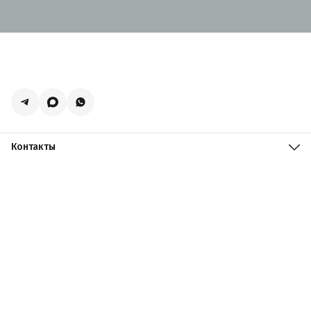
Контакты
Адрес
Москва, поселение Мосрентген, Логистический центр
Славянский Мир, к15
Телефон
8 (916) 731-69-19
Режим работы
ПН-ПТ: 09:00 - 19:00 СБ: 09:00 - 18:00 ВС: 10:00 - 17:00
Эл. почта
zakazacmarket@yandex.ru