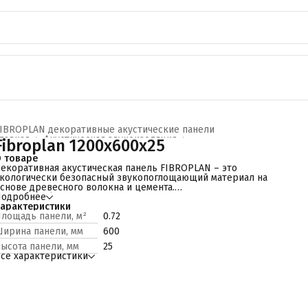
IBROPLAN декоративные акустические панели
лавная
›
Акустическая звукоизоляция
›
Fibroplan 1200x600x25
 товаре
екоративная акустическая панель FIBROPLAN – это
кологически безопасный звукопоглощающий материал на
снове древесного волокна и цемента.
атериал обеспечивает эффективное поглощение звука в
Подробнее
ироком диапазоне частот, имеет ровную частотную
арактеристики
арактеристику, экологически безопасен, универсален,
лощадь панели, м²
0.72
олговечен, легко монтируется.
ирина панели, мм
600
Сферы применения
ктовые залы;
ысота панели, мм
25
чебные заведения;
се характеристики
инотеатры и театрально-концертные залы;
Офисные помещения;
тудии звукозаписи;
лубы;
портивные залы;