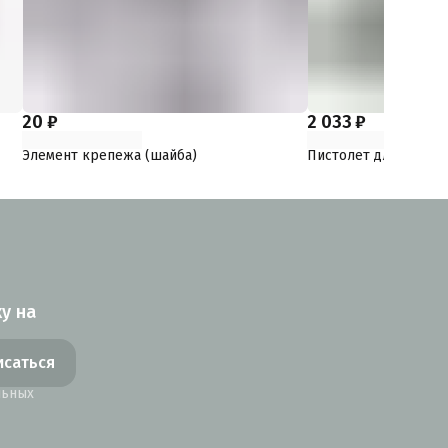
20 ₽
2 033 ₽
Элемент крепежа (шайба)
Пистолет для гермет
у на
исаться
льных