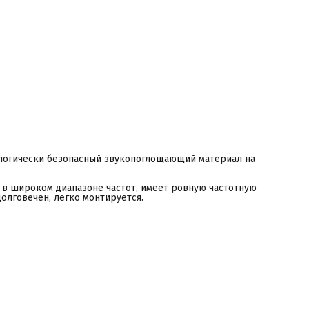
окзалы и аэропорты;
илые помещения.
СОСТАВ
рессованная смесь древесной стружки, портландцемента и
идкого стекла
ологически безопасный звукопоглощающий материал на
в широком диапазоне частот, имеет ровную частотную
долговечен, легко монтируется.