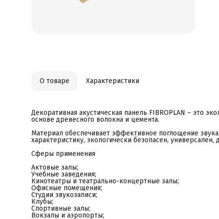
В
Ж
П
ж
О товаре
Характеристики
Декоративная акустическая панель FIBROPLAN – это эк
основе древесного волокна и цемента.
Материал обеспечивает эффективное поглощение звука 
характеристику, экологически безопасен, универсален, 
Сферы применения
Актовые залы;
Учебные заведения;
Кинотеатры и театрально-концертные залы;
Офисные помещения;
Студии звукозаписи;
Клубы;
Спортивные залы;
Вокзалы и аэропорты;