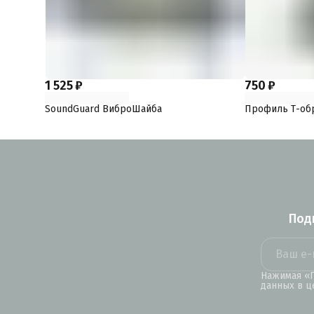
1 525 ₽
750 ₽
SoundGuard ВиброШайба
Профиль Т-об
Под
Нажимая «П
данных в ц