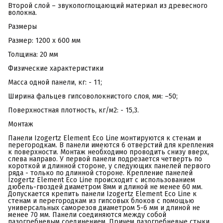
Второй слой – звукопоглощающий материал из древесного
волокна.
Размеры
Размер: 1200 х 600 мм
Толщина: 20 мм
Физические характеристики
Масса одной панели, кг: - 11;
Ширина фальцев гипсоволокнистого слоя, мм: –50;
Поверхностная плотность, кг/м2: - 15,3.
Монтаж
Панели Izogertz Element Eco Line монтируются к стенам и
перегородкам. В панели имеются 6 отверстий для крепления
к поверхности. Монтаж необходимо проводить снизу вверх,
слева направо. У первой панели подрезается четверть по
короткой и длинной стороне, у следующих панелей первого
ряда - только по длинной стороне. Крепление панелей
Izogertz Element Eco Line происходит с использованием
дюбель-гвоздей диаметром 8мм и длиной не менее 60 мм.
Допускается крепить панели Izogertz Element Eco Line к
стенам и перегородкам из гипсовых блоков с помощью
универсальных саморезов диаметром 5-6 мм и длиной не
менее 70 мм. Панели соединяются между собой
пазогребневым соединением. Причем пазогребневые стыки