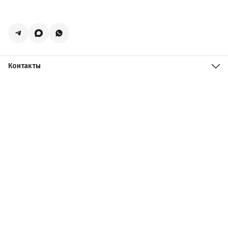
Контакты
Адрес
Москва, поселение Мосрентген, Логистический центр
Славянский Мир, к15
Телефон
8 (916) 731-69-19
Режим работы
ПН-ПТ: 09:00 - 19:00 СБ: 09:00 - 18:00 ВС: 10:00 - 17:00
Эл. почта
zakazacmarket@yandex.ru