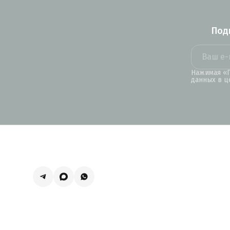
Под
Нажимая «П
данных в ц