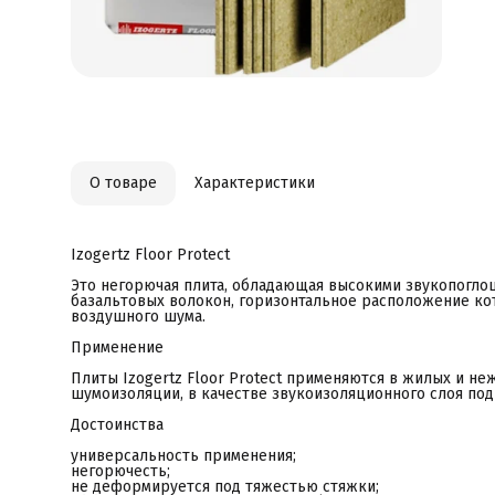
э
н
б
С
Б
Х
С
К
В
П
П
К
О товаре
Характеристики
В
П
Р
Izogertz Floor Protect
Это негорючая плита, обладающая высокими звукопогл
базальтовых волокон, горизонтальное расположение к
воздушного шума.
Применение
Плиты Izogertz Floor Protect применяются в жилых и н
шумоизоляции, в качестве звукоизоляционного слоя по
Достоинства
универсальность применения;
негорючесть;
не деформируется под тяжестью стяжки;