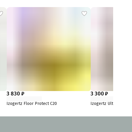
3 830 ₽
3 300 ₽
Izogertz Floor Protect С20
Izogertz Ultra Slim