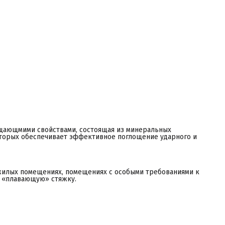
ффективно снижает ударный и бытовой шум;
е подвержен гниению
езопасен.
остав
азальтовое волокно, гидрофобные связующие.
арактеристики
нижение ударного шума, ΔLnw - 34 дБ
оэф. теплопроводности, λ, Вт/(м.К) – 0,035
одопоглощение, кг/м² - 1
лотность, кг/м³ - 1
аропроницаемость, мг/мчПа – 0,3
ласс горючести - НГ
ес, кг – 12,5
лощадь в упаковке, м³ - 5,76
азмер, мм - 1200×600×20
ощающмими свойствами, состоящая из минеральных
оторых обеспечивает эффективное поглощение ударного и
ежилых помещениях, помещениях с особыми требованиями к
д «плавающую» стяжку.