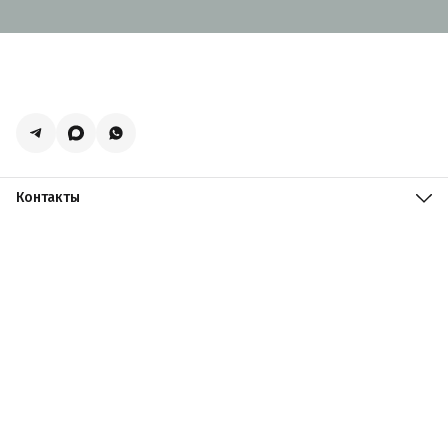
Контакты
Адрес
Москва, поселение Мосрентген, Логистический центр
Славянский Мир, к15
Телефон
8 (916) 731-69-19
Режим работы
ПН-ПТ: 09:00 - 19:00 СБ: 09:00 - 18:00 ВС: 10:00 - 17:00
Эл. почта
zakazacmarket@yandex.ru