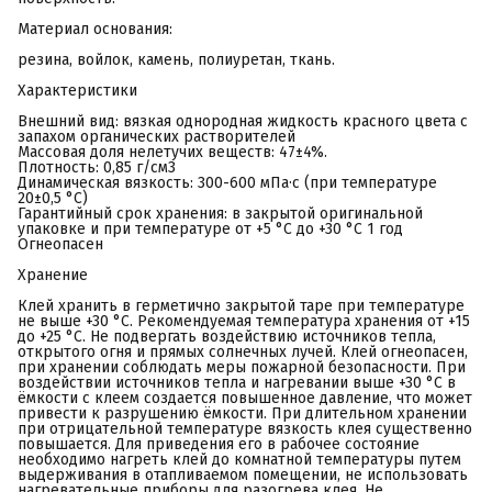
Материал основания:
резина, войлок, камень, полиуретан, ткань.
Характеристики
Внешний вид: вязкая однородная жидкость красного цвета с
запахом органических растворителей
Массовая доля нелетучих веществ: 47±4%.
Плотность: 0,85 г/см3
Динамическая вязкость: 300-600 мПа·с (при температуре
20±0,5 °С)
Гарантийный срок хранения: в закрытой оригинальной
упаковке и при температуре от +5 °С до +30 °С 1 год
Огнеопасен
Хранение
Клей хранить в герметично закрытой таре при температуре
не выше +30 °С. Рекомендуемая температура хранения от +15
до +25 °С. Не подвергать воздействию источников тепла,
открытого огня и прямых солнечных лучей. Клей огнеопасен,
при хранении соблюдать меры пожарной безопасности. При
воздействии источников тепла и нагревании выше +30 °С в
ёмкости с клеем создается повышенное давление, что может
привести к разрушению ёмкости. При длительном хранении
при отрицательной температуре вязкость клея существенно
повышается. Для приведения его в рабочее состояние
необходимо нагреть клей до комнатной температуры путем
выдерживания в отапливаемом помещении, не использовать
нагревательные приборы для разогрева клея. Не