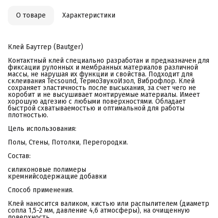
О товаре
Характеристики
Клей Баутгер (Bautger)
Контактный клей специально разработан и предназначен для
фиксации рулонных и мембранных материалов различной
массы, не нарушая их функции и свойства. Подходит для
склеивания Tecsound, ТермоЗвукоИзол, Виброфлор. Клей
сохраняет эластичность после высыхания, за счет чего не
коробит и не высушивает монтируемые материалы. Имеет
хорошую адгезию с любыми поверхностями. Обладает
быстрой схватываемостью и оптимальной для работы
плотностью.
Цель использования:
Полы, Стены, Потолки, Перегородки.
Состав:
силиконовые полимеры
кремнийсодержащие добавки
Способ применения.
Клей наносится валиком, кистью или распылителем (диаметр
сопла 1,5-2 мм, давление 4,6 атмосферы), на очищенную
поверхность.