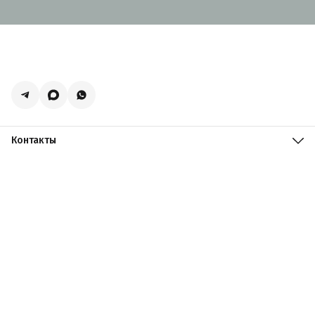
Контакты
Адрес
Москва, поселение Мосрентген, Логистический центр
Славянский Мир, к15
Телефон
8 (916) 731-69-19
Режим работы
ПН-ПТ: 09:00 - 19:00 СБ: 09:00 - 18:00 ВС: 10:00 - 17:00
Эл. почта
zakazacmarket@yandex.ru