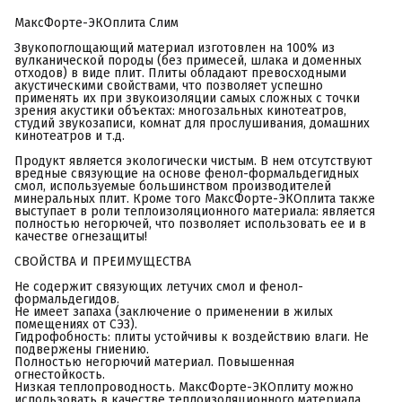
МаксФорте-ЭКОплита Слим
Звукопоглощающий материал изготовлен на 100% из
вулканической породы (без примесей, шлака и доменных
отходов) в виде плит. Плиты обладают превосходными
акустическими свойствами, что позволяет успешно
применять их при звукоизоляции самых сложных с точки
зрения акустики объектах: многозальных кинотеатров,
студий звукозаписи, комнат для прослушивания, домашних
кинотеатров и т.д.
Продукт является экологически чистым. В нем отсутствуют
вредные связующие на основе фенол-формальдегидных
смол, используемые большинством производителей
минеральных плит. Кроме того МаксФорте-ЭКОплита также
выступает в роли теплоизоляционного материала: является
полностью негорючей, что позволяет использовать ее и в
качестве огнезащиты!
СВОЙСТВА И ПРЕИМУЩЕСТВА
Не содержит связующих летучих смол и фенол-
формальдегидов.
Не имеет запаха (заключение о применении в жилых
помещениях от СЭЗ).
Гидрофобность: плиты устойчивы к воздействию влаги. Не
подвержены гниению.
Полностью негорючий материал. Повышенная
огнестойкость.
Низкая теплопроводность. МаксФорте-ЭКОплиту можно
использовать в качестве теплоизоляционного материала.