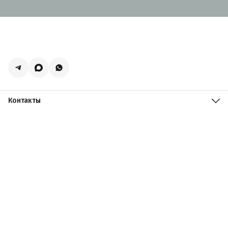
Контакты
Адрес
Москва, поселение Мосрентген, Логистический центр
Славянский Мир, к15
Телефон
8 (916) 731-69-19
Режим работы
ПН-ПТ: 09:00 - 19:00 СБ: 09:00 - 18:00 ВС: 10:00 - 17:00
Эл. почта
zakazacmarket@yandex.ru