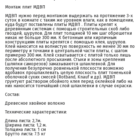
Монтаж плит МДВП
МДВП нужно перед монтажом выдержать на протяжение 3-х
суток в комнате с таким же уровнем влаги, как в помещении,
куда будут поставлены плиты МДВП . Плиты крепят к
деревянным системам с помощью строительных скоб либо
гвоздей, шурупов. Для плит толщиной 10 мм шаг обрешетки
никак не больше 300 мм. К бетонным или кирпичным
конструкциям плиты крепятся с помощью клея, шурупов.
Клей наносится на волнистую поверхность не менее 30 мм по
периметру и точками в центральной части плиты, с шагом
примерно 300 мм. Клей схватывается с плитой только лишь
после абсолютного просыхания. Стыки и зоны крепления
(шляпки саморезов) замазываются шпаклевкой. Для
получения безупречно ровненькой плоскости возможно
вдобавок прошпаклевать целую плоскость плит тоненькой
оболочкой сухих смесей (Rotband, Knauf и др). МДВП
грунтуют раствором обойного клея перед оклейкой либо на
них наносится тончайший слой шпаклевки в случае окраски.
Состав:
Древесное хвойное волокно
Технические характеристики:
Длина листа: 2,7м.
Ширина листа: 1,2 м.
Толщина листа: 1 см
Брутто листа: 7.5 кг