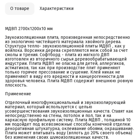
О товаре
Характеристики
МДВП 2700х1200х10 мм
Звукоизоляционная плита, произведенная непосредственно
из экологично чистейшего материала: хвойного дерева.
Структура тепло- звукоизоляционной плиты МДВП , как у
войлока. Ворсинки дерева скрепляются меж собой за счет
смолы и трения. Софтборд - плита из мягкого ДВП
изготовлен из вторичного сырья деревообрабатывающей
индустрии. Плита МДВП не опасна для детей, аллергиков,
астматиков, так как при производстве плит применяют
только горячее прессование и сушение. Клей никак не
применяют в виду его вредности и канцерогенности для
здоровья человека. Плита МДВП содержит внешнюю ровную
плоскость.
Применение
Отделочный многофункциональный и звукоизолирующий
материал, который используется с целью
усовершенствования звукоизоляционных качеств. Ставят как
непосредственно на стены, потолок и пол, так и на
каркасную профильную систему. Плита МДВП , толщиной 10
мм подойдет под всевозможные способы конечной отделки:
декоративная штукатурка, оклеивание обоями, окрашивание.
Плита может впитывать воду (вплоть до 20% своего объема)
без изменения своих шумоизоляционных качеств.