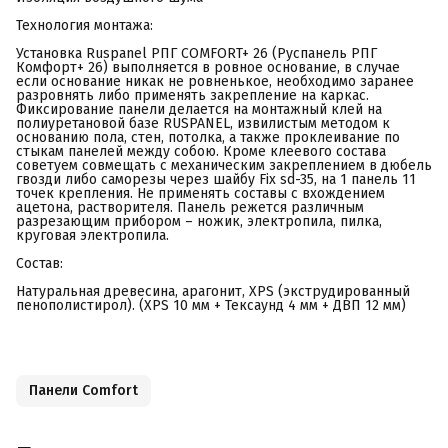
Технология монтажа:
Установка Ruspanel РПГ COMFORT+ 26 (Руспанель РПГ
Комфорт+ 26) выполняется в ровное основание, в случае
если основание никак не ровненькое, необходимо заранее
разровнять либо применять закрепление на каркас.
Фиксирование панели делается на монтажный клей на
полиуретановой базе RUSPANEL, извилистым методом к
основанию пола, стен, потолка, а также проклеивание по
стыкам панелей между собою. Кроме клеевого состава
советуем совмещать с механическим закреплением в дюбель
гвозди либо саморезы через шайбу Fix sd-35, на 1 панель 11
точек крепления. Не применять составы с вхождением
ацетона, растворителя. Панель режется различным
разрезающим прибором – ножик, электропила, пилка,
круговая электропила.
Состав:
Натуральная древесина, арагонит, XPS (экструдированный
пенополистирол). (XPS 10 мм + Тексаунд 4 мм + ДВП 12 мм)
Панели Comfort