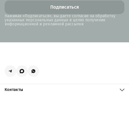
Подписаться
Нажимая «Подписаться», вы даете согласие на обработку
указанных персональных данных в целях получения
информационной и рекламной рассылки
Контакты
Адрес
Москва, поселение Мосрентген, Логистический центр
Славянский Мир, к15
Телефон
8 (916) 731-69-19
Режим работы
ПН-ПТ: 09:00 - 19:00 СБ: 09:00 - 18:00 ВС: 10:00 - 17:00
Эл. почта
zakazacmarket@yandex.ru