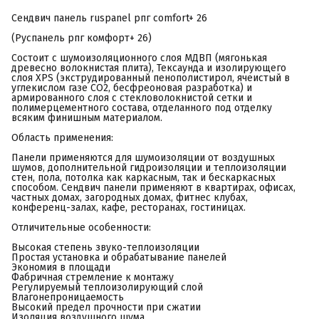
Сендвич панель ruspanel рпг comfort+ 26
(Руспанель рпг комфорт+ 26)
Состоит с шумоизоляционного слоя МДВП (мягонькая
древесно волокнистая плита), Тексаунда и изолирующего
слоя XPS (экструдированный пенополистирол, ячеистый в
углекислом газе СО2, бесфреоновая разработка) и
армированного слоя с стекловолокнистой сетки и
полимерцементного состава, отделанного под отделку
всяким финишным материалом.
Область применения:
Панели применяются для шумоизоляции от воздушных
шумов, дополнительной гидроизоляции и теплоизоляции
стен, пола, потолка как каркасным, так и бескаркасных
способом. Сендвич панели применяют в квартирах, офисах,
частных домах, загородных домах, фитнес клубах,
конференц-залах, кафе, ресторанах, гостиницах.
Отличительные особенности:
Высокая степень звуко-теплоизоляции
Простая установка и обрабатывание панелей
Экономия в площади
Фабричная стремление к монтажу
Регулируемый теплоизолирующий слой
Влагонепроницаемость
Высокий предел прочности при сжатии
Изоляция воздушного шума