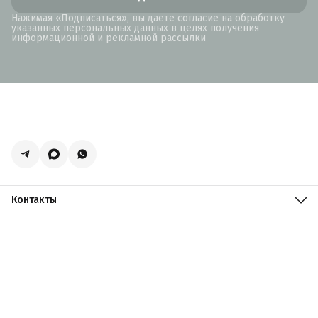
Нажимая «Подписаться», вы даете согласие на обработку
указанных персональных данных в целях получения
информационной и рекламной рассылки
Контакты
Адрес
Москва, поселение Мосрентген, Логистический центр
Славянский Мир, к15
Телефон
8 (916) 731-69-19
Режим работы
ПН-ПТ: 09:00 - 19:00 СБ: 09:00 - 18:00 ВС: 10:00 - 17:00
Эл. почта
zakazacmarket@yandex.ru