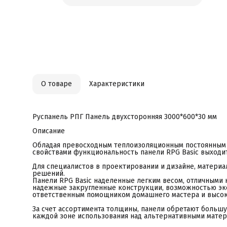
ф
и
В
н
а
о
с
р
л
п
ц
Н
О товаре
Характеристики
С
с
Б
к
г
Руспанель РПГ Панель двухсторонняя 3000*600*30 мм
у
п
Описание
З
Ф
Обладая превосходным теплоизоляционным постоянным
В
свойствами функциональность панели RPG Basic выходит
В
П
Для специалистов в проектировании и дизайне, матери
М
решений.
О
Панели RPG Basic наделенные легким весом, отличными 
К
надежные закругленные конструкции, возможностью экс
О
ответственным помощником домашнего мастера и высок
О
Н
За счет ассортимента толщины, панели обретают больш
Л
каждой зоне использования над альтернативными матер