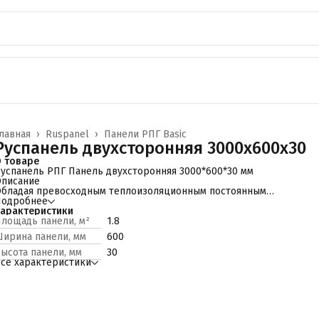
лавная
›
Ruspanel
›
Панели РПГ Basic
Руспанель двухсторонняя 3000x600x30
 товаре
успанель РПГ Панель двухсторонняя 3000*600*30 мм
писание
бладая превосходным теплоизоляционным постоянным
оказателем и сто процентными гидроизоляционными
Подробнее
войствами функциональность панели RPG Basic выходит за
арактеристики
амки изоляционного материала.
лощадь панели, м²
1.8
ля специалистов в проектировании и дизайне, материал
ирина панели, мм
600
тановится инструментом воплощения самых смелых решений.
анели RPG Basic наделенные легким весом, отличными
ысота панели, мм
30
онструктивными свойствами, способностями создавать
се характеристики
адежные закругленные конструкции, возможностью
ксплуатации в самых экстремальных зонах становятся
тветственным помощником домашнего мастера и
ысококлассного специалиста.
а счет ассортимента толщины, панели обретают большую