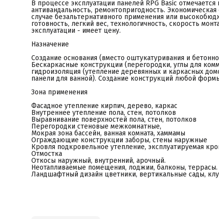
В процессе эксплуатации панелей RPG Basic отмечается
антивандальность, ремонтопригодность. Экономическая 
случае безальтернативного применения или высокобюдж
готовность, легкий вес, технологичность, скорость мон
эксплуатации - имеет цену.
Назначение
Создание основания (вместо оштукатуривания и бетонной
Бескаркасные конструкции (перегородки, углы для комму
гидроизоляция (утепление деревянных и каркасных домо
панели для ванной). Создание конструкций любой формы
Зона применения
Фасадное утепление кирпич, дерево, каркас
Внутреннее утепление пола, стен, потолков
Выравнивание поверхностей пола, стен, потолков
Перегородки стеновые межкомнатные,
Мокрая зона бассейн, ванная комната, хаммамы
Ограждающие конструкции заборы, стены наружные
Кровля подкровельное утепление, эксплуатируемая кро
Отмостка
Откосы наружный, внутренний, арочный.
Неотапливаемые помещения, лоджии, балконы, террасы.
Ландшафтный дизайн цветники, вертикальные сады, клу