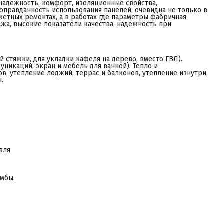
 надежность, комфорт, изоляционные свойства,
оправданность использования панелей, очевидна не только в
етных ремонтах, а в работах где параметры фабричная
тажа, высокие показатели качества, надежность при
 стяжки, для укладки кафеля на дерево, вместо ГВЛ).
никаций, экран и мебель для ванной). Тепло и
в, утепление лоджий, террас и балконов, утепление изнутри,
.
вля
мбы.