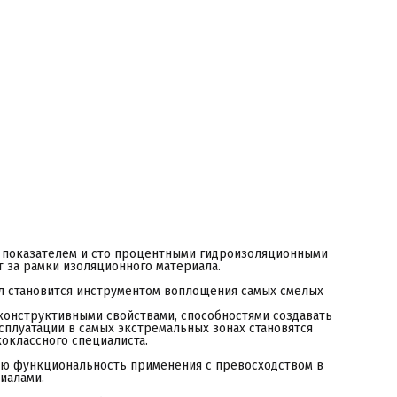
ункциональность применения с превосходством в каждой зоне
спользования над альтернативными материалами.
 процессе эксплуатации панелей RPG Basic отмечается
адежность, комфорт, изоляционные свойства,
нтивандальность, ремонтопригодность. Экономическая
правданность использования панелей, очевидна не только в
лучае безальтернативного применения или высокобюджетных
емонтах, а в работах где параметры фабричная готовность,
егкий вес, технологичность, скорость монтажа, высокие
оказатели качества, надежность при эксплуатации - имеет
ену.
азначение
оздание основания (вместо оштукатуривания и бетонной
тяжки, для укладки кафеля на дерево, вместо ГВЛ).
ескаркасные конструкции (перегородки, углы для
оммуникаций, экран и мебель для ванной). Тепло и
идроизоляция (утепление деревянных и каркасных домов,
тепление лоджий, террас и балконов, утепление изнутри,
анели для ванной). Создание конструкций любой формы.
она применения
асадное утепление кирпич, дерево, каркас
 показателем и сто процентными гидроизоляционными
нутреннее утепление пола, стен, потолков
 за рамки изоляционного материала.
ыравнивание поверхностей пола, стен, потолков
ерегородки стеновые межкомнатные,
ал становится инструментом воплощения самых смелых
окрая зона бассейн, ванная комната, хаммамы
граждающие конструкции заборы, стены наружные
конструктивными свойствами, способностями создавать
ровля подкровельное утепление, эксплуатируемая кровля
плуатации в самых экстремальных зонах становятся
тмостка
оклассного специалиста.
ткосы наружный, внутренний, арочный.
еотапливаемые помещения, лоджии, балконы, террасы.
ую функциональность применения с превосходством в
андшафтный дизайн цветники, вертикальные сады, клумбы.
иалами.