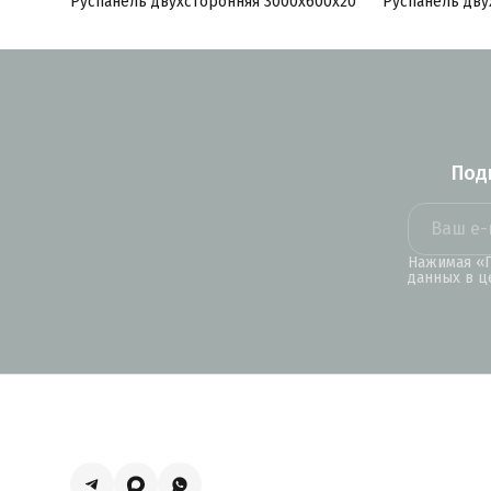
Руспанель двухсторонняя 3000x600x20
Руспанель дву
Под
Нажимая «П
данных в ц