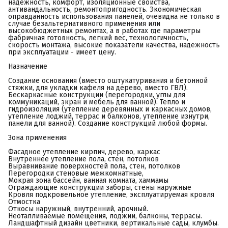
надежность, комфорт, изоляционные свойства,
антивандальность, ремонтопригодность. Экономическая
оправданность использования панелей, очевидна не только в
случае безальтернативного применения или
высокобюджетных ремонтах, а в работах где параметры
фабричная готовность, легкий вес, технологичность,
скорость монтажа, высокие показатели качества, надежность
при эксплуатации - имеет цену.
Назначение
Создание основания (вместо оштукатуривания и бетонной
стяжки, для укладки кафеля на дерево, вместо ГВЛ).
Бескаркасные конструкции (перегородки, углы для
коммуникаций, экран и мебель для ванной). Тепло и
гидроизоляция (утепление деревянных и каркасных домов,
утепление лоджий, террас и балконов, утепление изнутри,
панели для ванной). Создание конструкций любой формы.
Зона применения
Фасадное утепление кирпич, дерево, каркас
Внутреннее утепление пола, стен, потолков
Выравнивание поверхностей пола, стен, потолков
Перегородки стеновые межкомнатные,
Мокрая зона бассейн, ванная комната, хаммамы
Ограждающие конструкции заборы, стены наружные
Кровля подкровельное утепление, эксплуатируемая кровля
Отмостка
Откосы наружный, внутренний, арочный.
Неотапливаемые помещения, лоджии, балконы, террасы.
Ландшафтный дизайн цветники, вертикальные сады, клумбы.