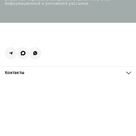
информационной и рекламной рассылки
Контакты
Адрес
Москва, поселение Мосрентген, Логистический центр
Славянский Мир, к15
Телефон
8 (916) 731-69-19
Режим работы
ПН-ПТ: 09:00 - 19:00 СБ: 09:00 - 18:00 ВС: 10:00 - 17:00
Эл. почта
zakazacmarket@yandex.ru