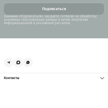
Подписаться
Нажимая «Подписаться», вы даете согласие на обработку
указанных персональных данных в целях получения
информационной и рекламной рассылки
Контакты
Адрес
Москва, поселение Мосрентген, Логистический центр
Славянский Мир, к15
Телефон
8 (916) 731-69-19
Режим работы
ПН-ПТ: 09:00 - 19:00 СБ: 09:00 - 18:00 ВС: 10:00 - 17:00
Эл. почта