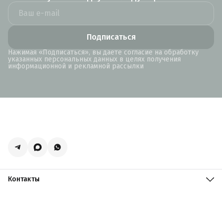
Подписаться
Нажимая «Подписаться», вы даете согласие на обработку
указанных персональных данных в целях получения
информационной и рекламной рассылки
Контакты
Адрес
Москва, поселение Мосрентген, Логистический центр
Славянский Мир, к15
Телефон
8 (916) 731-69-19