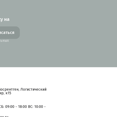
у на
исаться
льных
Мосрентген, Логистический
р, к15
Б: 09:00 - 18:00 ВС: 10:00 -