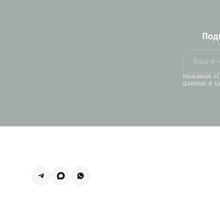
Под
Нажимая «П
данных в ц