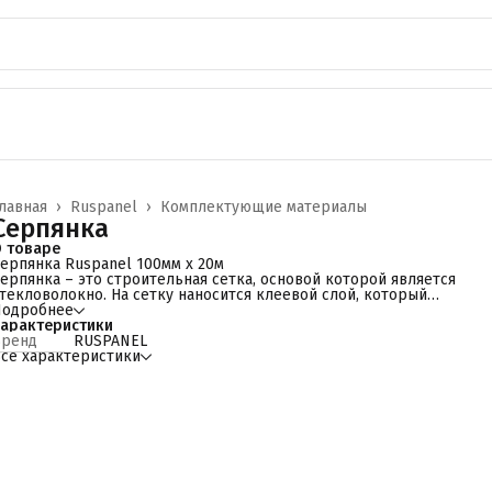
лавная
›
Ruspanel
›
Комплектующие материалы
Серпянка
 товаре
ерпянка Ruspanel 100мм х 20м
ерпянка – это строительная сетка, основой которой является
текловолокно. На сетку наносится клеевой слой, который
озволяет удерживать ее в нужном положении, а также надежно
Подробнее
иксирует к стене.
арактеристики
Бренд
RUSPANEL
се характеристики