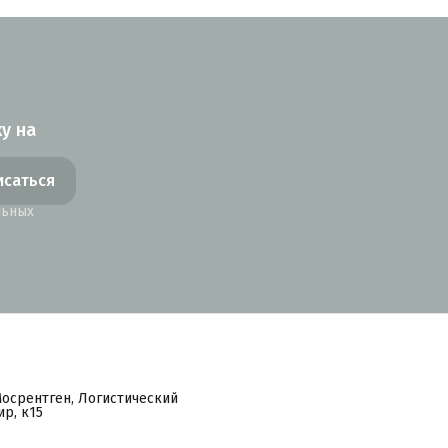
у на
исаться
льных
Мосрентген, Логистический
р, к15