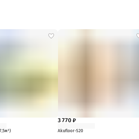
3 770 ₽
,5м²)
Akufloor-S20