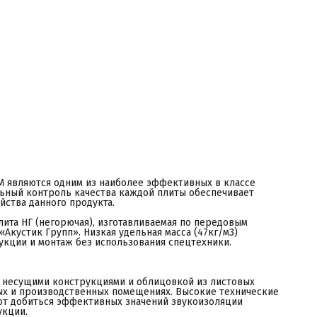
есущими конструкциями и облицовкой из листовых материалов
ри монтаже каркасных конструкций в жилых и
роизводственных помещениях. Высокие технические
арактеристики звукопоглощения Шуманет-БМ позволяют
обиться эффективных значений звукоизоляции конструкций с
инимальным увеличением массы конструкции.
остав:
инеральная плита на базальтовой основе, прошедшая
идрофобную обработку, исключающую накопление влаги
нутри материала.
собенности продукта
рофессиональная звукоизоляция;
онтроль качества каждой плиты;
егорючий материал;
арактеристики:
азмер плит: 1200х600х50 мм;
лотность: 47 кг/м3;
оличество плит в упаковке: 4 шт.;
ес: 6,8 кг;
 являются одним из наиболее эффективных в классе
лощадь: 2,88 м²
ьный контроль качества каждой плиты обеспечивает
ехнический лист *pdf
йства данного продукта.
уманет-БМ – акустическая минплита премиум класса лучшая
умоизоляция стен, потолка, перегородок. Видео обзор,
ита НГ (негорючая), изготавливаемая по передовым
нструкция по монтажу.
Акустик Групп». Низкая удельная масса (47кг/м3)
укции и монтаж без использования спецтехники.
 несущими конструкциями и облицовкой из листовых
ых и производственных помещениях. Высокие технические
т добиться эффективных значений звукоизоляции
укции.