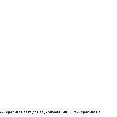
Минеральная вата для звукоизоляции
Минеральная вата для 