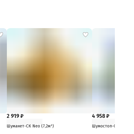
2 919 ₽
4 958 ₽
Шуманет-СК Neo (7,2м²)
Шумостоп-С2 (7,2м²)