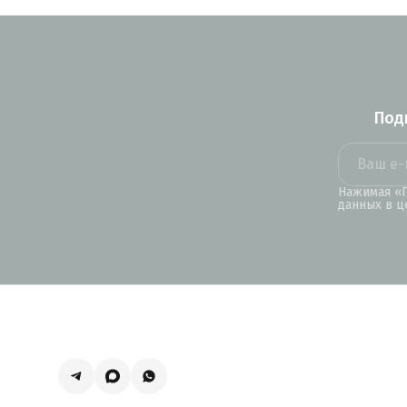
Под
Нажимая «П
данных в ц