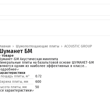
лавная
›
Шумопоглощающие плиты
›
ACOUSTIC GROUP
Шуманет БМ
 товаре
уманет-БМ Акустическая минплита
инеральные плиты на базальтовой основе ШУМАНЕТ-БМ
вляются одним из наиболее эффективных в классе
вукопоглощающих строительных материалов. Обязательный
Подробнее
онтроль качества каждой плиты обеспечивает стабильно
арактеристики
ысокие акустические и потребительские свойства данного
лощадь плиты, м²
0.72
родукта.
ирина плиты, мм
600
уманет-БМ – это базальтовая звукопоглощающая минплита НГ
негорючая), изготавливаемая по передовым технологиям на
ысота плиты, мм
50
роизводственных мощностях компании «Акустик Групп».
се характеристики
изкая удельная масса (47кг/м3) обеспечивает минимальную
агрузку на несущие конструкции и монтаж без использования
пецтехники.
бласть применения
атериал предназначен для заполнения полостей между