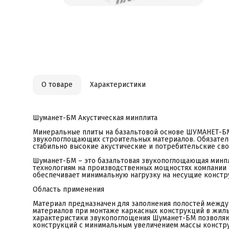
н
п
п
х
д
м
С
М
г
в
О
П
О товаре
Характеристики
К
Н
Х
Р
П
Шуманет-БМ Акустическая минплита
К
В
Минеральные плиты на базальтовой основе ШУМАНЕТ-БМ
П
звукопоглощающих строительных материалов. Обязател
Т
стабильно высокие акустические и потребительские сво
Ш
ш
Шуманет-БМ – это базальтовая звукопоглощающая минпл
и
технологиям на производственных мощностях компании «
обеспечивает минимальную нагрузку на несущие констр
Область применения
Материал предназначен для заполнения полостей между
материалов при монтаже каркасных конструкций в жил
характеристики звукопоглощения Шуманет-БМ позволяю
конструкций с минимальным увеличением массы констр