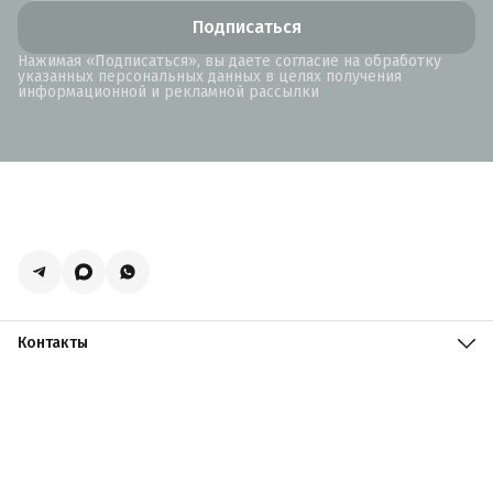
Подписаться
Нажимая «Подписаться», вы даете согласие на обработку
указанных персональных данных в целях получения
информационной и рекламной рассылки
Контакты
Адрес
Москва, поселение Мосрентген, Логистический центр
Славянский Мир, к15
Телефон
8 (916) 731-69-19
Режим работы
ПН-ПТ: 09:00 - 19:00 СБ: 09:00 - 18:00 ВС: 10:00 - 17:00
Эл. почта
zakazacmarket@yandex.ru