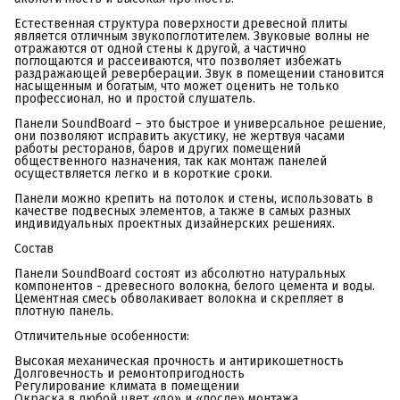
Естественная структура поверхности древесной плиты
является отличным звукопоглотителем. Звуковые волны не
отражаются от одной стены к другой, а частично
поглощаются и рассеиваются, что позволяет избежать
раздражающей реверберации. Звук в помещении становится
насыщенным и богатым, что может оценить не только
профессионал, но и простой слушатель.
Панели SoundBoard – это быстрое и универсальное решение,
они позволяют исправить акустику, не жертвуя часами
работы ресторанов, баров и других помещений
общественного назначения, так как монтаж панелей
осуществляется легко и в короткие сроки.
Панели можно крепить на потолок и стены, использовать в
качестве подвесных элементов, а также в самых разных
индивидуальных проектных дизайнерских решениях.
Состав
Панели SoundBoard состоят из абсолютно натуральных
компонентов - древесного волокна, белого цемента и воды.
Цементная смесь обволакивает волокна и скрепляет в
плотную панель.
Отличительные особенности:
Высокая механическая прочность и антирикошетность
Долговечность и ремонтопригодность
Регулирование климата в помещении
Окраска в любой цвет «до» и «после» монтажа