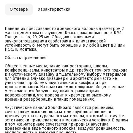
О товаре
Характеристики
Панели из прессованного древесного волокна диаметром 2
мм на цементном связующем. Класс пожароопасности КМ1.
Толщина - 14, 20, 25 мм. Обладают отличными
звукопоглощающими свойствами и климатической
устойчивостью. Могут быть окрашены в любой цвет ДО или
ПОСЛЕ монтажа.
Область применения
Общественные места, такие как рестораны, школы,
конференц-залы, кинотеатры и др. требуют точного подхода
к акустическому дизайну и тщательному выбору материалов
для отделки. Однако дизайнеры и архитекторы часто не
учитывают проблемы акустического комфорта при
проектировании. На практике многолюдные общественные
места часто изобилуют гладкими отражающими
поверхностями, что приводит к чрезмерно высокому
времени реверберации в таких помещениях.
Акустические панели SoundBoard являются решением,
сочетающим высокие показатели звукопоглощения и
преимущества натурального материала, который к тому же
эстетически привлекателен и механически устойчив. В одном
и том же материале сочетается природная акустика
древесины в виде тонкого волокна, воздухопроницаемость,
акологичность и высокая прочность.