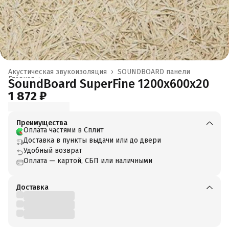
Акустическая звукоизоляция
›
SOUNDBOARD панели
Главная
›
SoundBoard SuperFine 1200x600x20
1 872 ₽
Преимущества
Оплата частями в Сплит
Доставка в пункты выдачи или до двери
Удобный возврат
Оплата — картой, СБП или наличными
Доставка