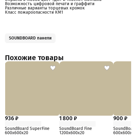
Возможность цифровой печати и граффити
Различные варианты торцевых кромок
Класс пожароопасности КМ1
SOUNDBOARD панели
Похожие товары
936 ₽
1 800 ₽
900 ₽
SoundBoard SuperFine
SoundBoard Fine
SoundBoard
600x600x20
1200x600x20
600x600x2