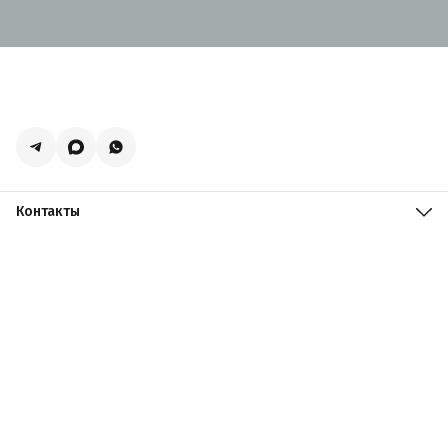
Контакты
Адрес
Москва, поселение Мосрентген, Логистический центр
Славянский Мир, к15
Телефон
8 (916) 731-69-19
Режим работы
ПН-ПТ: 09:00 - 19:00 СБ: 09:00 - 18:00 ВС: 10:00 - 17:00
Эл. почта
zakazacmarket@yandex.ru