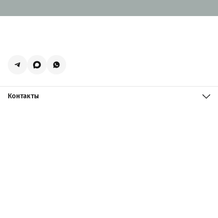
Контакты
Адрес
Москва, поселение Мосрентген, Логистический центр
Славянский Мир, к15
Телефон
8 (916) 731-69-19
Режим работы
ПН-ПТ: 09:00 - 19:00 СБ: 09:00 - 18:00 ВС: 10:00 - 17:00
Эл. почта
zakazacmarket@yandex.ru