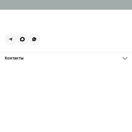
Контакты
Адрес
Москва, поселение Мосрентген, Логистический центр
Славянский Мир, к15
Телефон
8 (916) 731-69-19
Режим работы
ПН-ПТ: 09:00 - 19:00 СБ: 09:00 - 18:00 ВС: 10:00 - 17:00
Эл. почта
zakazacmarket@yandex.ru