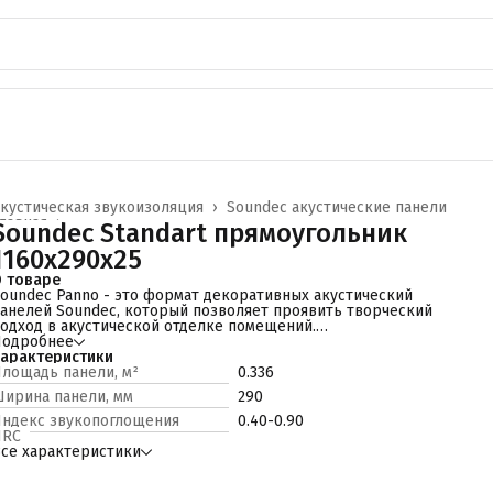
кустическая звукоизоляция
›
Soundec акустические панели
лавная
›
Soundec Standart прямоугольник
1160x290x25
 товаре
oundec Panno - это формат декоративных акустический
анелей Soundec, который позволяет проявить творческий
одход в акустической отделке помещений.
oundec Panno состоит из элементов разной геометрической
Подробнее
ормы (треугольник, прямоугольник, квадрат, гексагон),
арактеристики
редназначенных для составления орнаментальных композиций
лощадь панели, м²
0.336
 стеновых панно. Возможно изготовление отдельных элементов
ирина панели, мм
290
о индивидуальным размерам и окрашивание в выбранные
аказчиком цвета.
ндекс звукопоглощения
0.40-0.90
анно из панелей Soundec сочетают декоративную и
NRC
кустическую функцию - служат для улучшения акустики и
се характеристики
дновременно украшают интерьер.
снову панелей составляют натуральные компоненты –