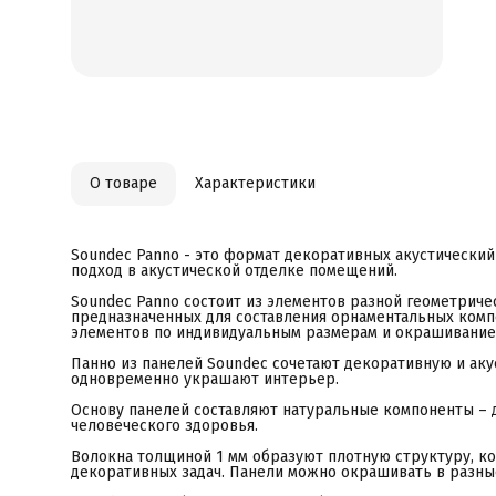
д
ч
В
о
д
S
п
и
п
м
о
п
О товаре
Характеристики
м
у
Р
ф
э
Soundec Panno - это формат декоративных акустический
подход в акустической отделке помещений.
Soundec Panno состоит из элементов разной геометричес
предназначенных для составления орнаментальных комп
элементов по индивидуальным размерам и окрашивание 
Панно из панелей Soundec сочетают декоративную и аку
одновременно украшают интерьер.
Основу панелей составляют натуральные компоненты – д
человеческого здоровья.
Волокна толщиной 1 мм образуют плотную структуру, ко
декоративных задач. Панели можно окрашивать в разны