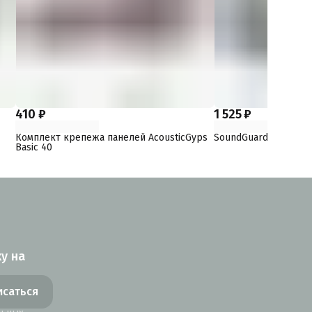
410 ₽
1 525 ₽
Комплект крепежа панелей AcousticGyps
SoundGuard ВиброШ
Basic 40
у на
исаться