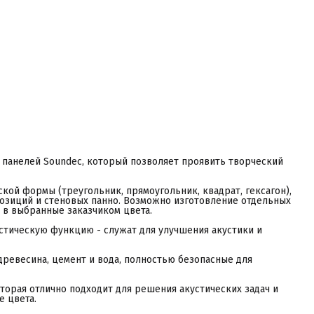
ревесина, цемент и вода, полностью безопасные для
еловеческого здоровья.
олокна толщиной 1 мм образуют плотную структуру, которая
тлично подходит для решения акустических задач и
екоративных задач. Панели можно окрашивать в разные цвета.
oundec способствует созданию благоприятного микроклимата в
омещении, отдавая и поглощая влагу и тепло в зависимости от
зменения условий. Не требуют сложного ухода, легко
оддаются влажной уборке и вакуумной очистке. Устойчивы к
еханическим повреждениям, могут применяться в
бщественных местах с высокой посещаемостью. Категория
ожаробезопасности - КМ1.Полностью биоразлагаемый
атериал не наносит ущебра окружающей среде при
тилизации.
азработаны схемы раскладки панно на основе четырёх базовых
орм, которые можно заказать в любых цветах. Схема стыковки
лементов идеально отработана для удобства сборки.
 панелей Soundec, который позволяет проявить творческий
кой формы (треугольник, прямоугольник, квадрат, гексагон),
озиций и стеновых панно. Возможно изготовление отдельных
в выбранные заказчиком цвета.
стическую функцию - служат для улучшения акустики и
ревесина, цемент и вода, полностью безопасные для
торая отлично подходит для решения акустических задач и
е цвета.