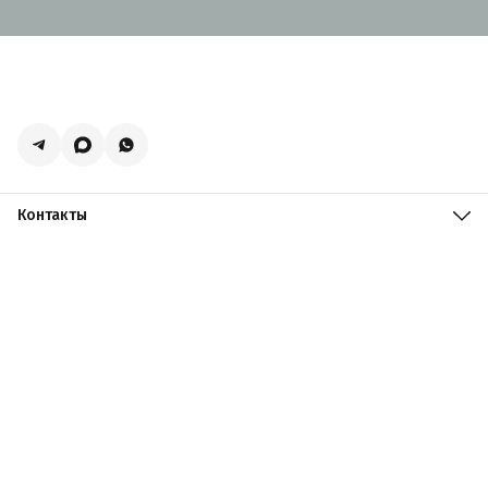
Контакты
Адрес
Москва, поселение Мосрентген, Логистический центр
Славянский Мир, к15
Телефон
8 (916) 731-69-19
Режим работы
ПН-ПТ: 09:00 - 19:00 СБ: 09:00 - 18:00 ВС: 10:00 - 17:00
Эл. почта
zakazacmarket@yandex.ru