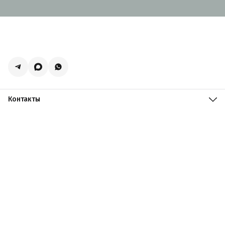
Контакты
Адрес
Москва, поселение Мосрентген, Логистический центр
Славянский Мир, к15
Телефон
8 (916) 731-69-19
Режим работы
ПН-ПТ: 09:00 - 19:00 СБ: 09:00 - 18:00 ВС: 10:00 - 17:00
Эл. почта
zakazacmarket@yandex.ru