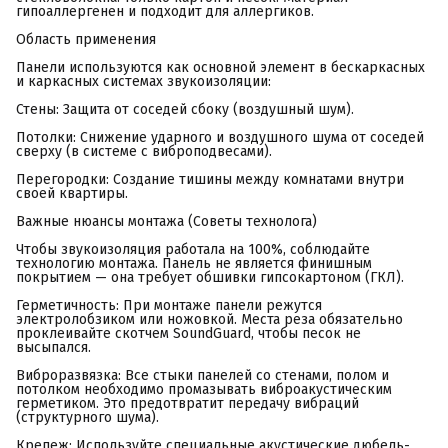
гипоаллергенен и подходит для аллергиков.
Область применения
Панели используются как основной элемент в бескаркасных
и каркасных системах звукоизоляции:
Стены: Защита от соседей сбоку (воздушный шум).
Потолки: Снижение ударного и воздушного шума от соседей
сверху (в системе с виброподвесами).
Перегородки: Создание тишины между комнатами внутри
своей квартиры.
Важные нюансы монтажа (Советы технолога)
Чтобы звукоизоляция работала на 100%, соблюдайте
технологию монтажа. Панель не является финишным
покрытием — она требует обшивки гипсокартоном (ГКЛ).
Герметичность: При монтаже панели режутся
электролобзиком или ножовкой. Места реза обязательно
проклеивайте скотчем SoundGuard, чтобы песок не
высыпался.
Виброразвязка: Все стыки панелей со стенами, полом и
потолком необходимо промазывать виброакустическим
герметиком. Это предотвратит передачу вибраций
(структурного шума).
Крепеж: Используйте специальные акустические дюбель-