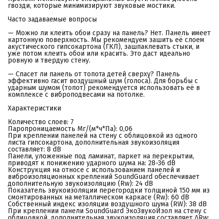
гвозди, которые минимизируют звуковые мостики.
Часто задаваемые вопросы
— Можно ли клеить обои сразу на панель? Нет. Панель имеет
картонную поверхность. Мы рекомендуем зашить её слоем
акустического гипсокартона (ГКЛ), зашпаклевать стыки, и
уже потом клеить обои или красить. Это даст идеально
ровную и твердую стену.
— Спасет ли панель от топота детей сверху? Панель
эффективно гасит воздушный шум (голоса). Для борьбы с
ударным шумом (топот) рекомендуется использовать её в
комплексе с виброподвесами на потолке.
Характеристики
Количество слоев: 7
Паропроницаемость Мг/(м*ч*Па): 0,06
При креплении панелей на стену с облицовкой из одного
листа гипсокартона, дополнительная звукоизоляция
составляет: 8 dB
Панели, уложенные под ламинат, паркет на перекрытии,
приводят к понижению ударного шума на: 28-36 dB
Конструкция на относе с использованием панелей и
виброизоляционных креплений SoundGuard обеспечивает
дополнительную звукоизоляцию (Rw): 24 dB
Показатель звукоизоляции перегородки толщиной 150 мм из
смонтированных на металлическом каркасе (Rw): 60 dB
Собственный индекс изоляции воздушного шума (RW): 38 dB
При креплении панели SoundGuard ЭкоЗвукоИзол на стену с
облицовкой, дополнительная звукоизоляция составляет ΔRw: