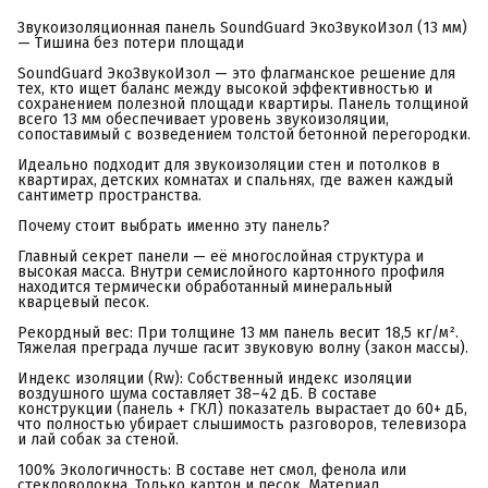
Звукоизоляционная панель SoundGuard ЭкоЗвукоИзол (13 мм)
— Тишина без потери площади
SoundGuard ЭкоЗвукоИзол — это флагманское решение для
тех, кто ищет баланс между высокой эффективностью и
сохранением полезной площади квартиры. Панель толщиной
всего 13 мм обеспечивает уровень звукоизоляции,
сопоставимый с возведением толстой бетонной перегородки.
Идеально подходит для звукоизоляции стен и потолков в
квартирах, детских комнатах и спальнях, где важен каждый
сантиметр пространства.
Почему стоит выбрать именно эту панель?
Главный секрет панели — её многослойная структура и
высокая масса. Внутри семислойного картонного профиля
находится термически обработанный минеральный
кварцевый песок.
Рекордный вес: При толщине 13 мм панель весит 18,5 кг/м².
Тяжелая преграда лучше гасит звуковую волну (закон массы).
Индекс изоляции (Rw): Собственный индекс изоляции
воздушного шума составляет 38–42 дБ. В составе
конструкции (панель + ГКЛ) показатель вырастает до 60+ дБ,
что полностью убирает слышимость разговоров, телевизора
и лай собак за стеной.
100% Экологичность: В составе нет смол, фенола или
стекловолокна. Только картон и песок. Материал