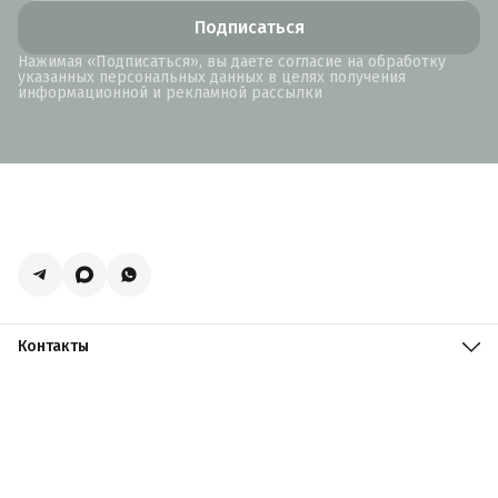
Подписаться
Нажимая «Подписаться», вы даете согласие на обработку
указанных персональных данных в целях получения
информационной и рекламной рассылки
Контакты
Адрес
Москва, поселение Мосрентген, Логистический центр
Славянский Мир, к15
Телефон
8 (916) 731-69-19
Режим работы
ПН-ПТ: 09:00 - 19:00 СБ: 09:00 - 18:00 ВС: 10:00 - 17:00
Эл. почта
zakazacmarket@yandex.ru