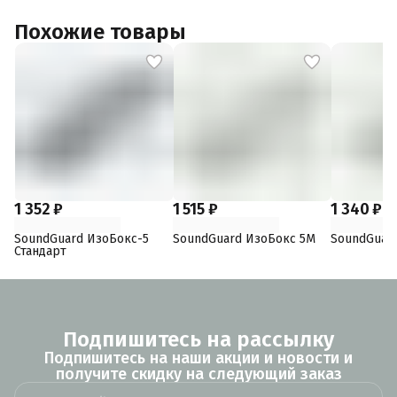
Похожие товары
1 352 ₽
1 515 ₽
1 340 ₽
SoundGuard ИзоБокс-5
SoundGuard ИзоБокс 5М
SoundGuar
Стандарт
Подпишитесь на рассылку
Подпишитесь на наши акции и новости и
получите скидку на следующий заказ