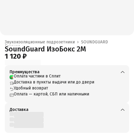
Звукоизоляционные подрозетники
›
SOUNDGUARD
Главная
›
SoundGuard ИзоБокс 2М
1 120 ₽
Преимущества
Оплата частями в Сплит
Доставка в пункты выдачи или до двери
Удобный возврат
Оплата — картой, СБП или наличными
Доставка