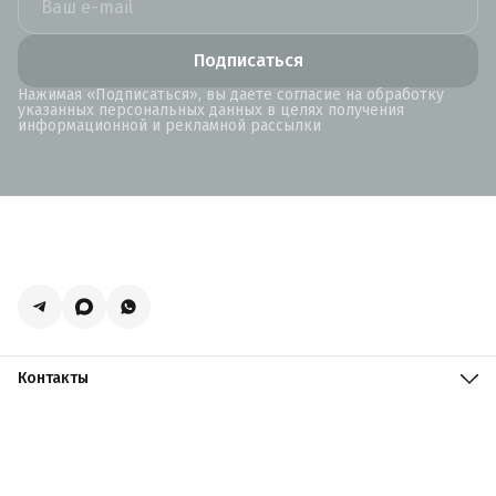
Подписаться
Нажимая «Подписаться», вы даете согласие на обработку
указанных персональных данных в целях получения
информационной и рекламной рассылки
Контакты
Адрес
Москва, поселение Мосрентген, Логистический центр
Славянский Мир, к15
Телефон
8 (916) 731-69-19
Режим работы
ПН-ПТ: 09:00 - 19:00 СБ: 09:00 - 18:00 ВС: 10:00 - 17:00