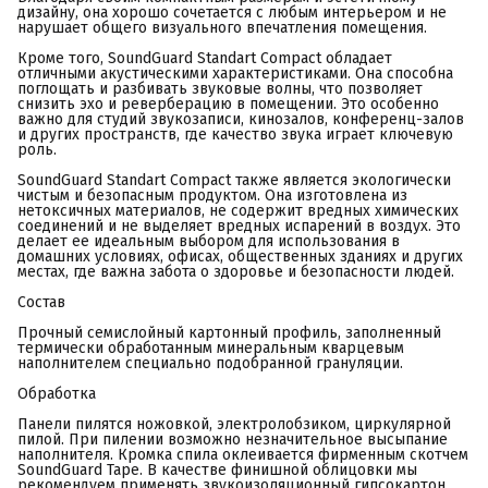
дизайну, она хорошо сочетается с любым интерьером и не
нарушает общего визуального впечатления помещения.
Кроме того, SoundGuard Standart Compact обладает
отличными акустическими характеристиками. Она способна
поглощать и разбивать звуковые волны, что позволяет
снизить эхо и реверберацию в помещении. Это особенно
важно для студий звукозаписи, кинозалов, конференц-залов
и других пространств, где качество звука играет ключевую
роль.
SoundGuard Standart Compact также является экологически
чистым и безопасным продуктом. Она изготовлена из
нетоксичных материалов, не содержит вредных химических
соединений и не выделяет вредных испарений в воздух. Это
делает ее идеальным выбором для использования в
домашних условиях, офисах, общественных зданиях и других
местах, где важна забота о здоровье и безопасности людей.
Состав
Прочный семислойный картонный профиль, заполненный
термически обработанным минеральным кварцевым
наполнителем специально подобранной грануляции.
Обработка
Панели пилятся ножовкой, электролобзиком, циркулярной
пилой. При пилении возможно незначительное высыпание
наполнителя. Кромка спила оклеивается фирменным скотчем
SoundGuard Tape. В качестве финишной облицовки мы
рекомендуем применять звукоизоляционный гипсокартон