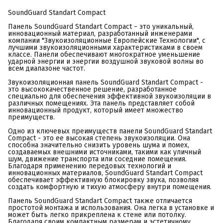
SoundGuard Standart Compact
Панель SoundGuard Standart Compact − это уникальный,
инновационный материал, разработанный инженерами
компании "Звукоизоляционные Европейские Технологии", с
лучшими звукоизоляционными характеристиками в своем
классе. Панели обеспечивают многократное уменьшение
ударной энергии и энергии воздушной звуковой волны во
всем диапазоне частот.
Звукоизоляционная панель SoundGuard Standart Compact -
это высококачественное решение, разработанное
специально для обеспечения эффективной звукоизоляции в
различных помещениях. Эта панель представляет собой
инновационный продукт, который имеет множество
преимуществ.
Одно из ключевых преимуществ панели SoundGuard Standart
Compact - это ее высокая степень звукоизоляции. Она
способна значительно снизить уровень шума и помех,
создаваемых внешними источниками, такими как уличный
шум, движение транспорта или соседние помещения.
Благодаря применению передовых технологий и
инновационных материалов, SoundGuard Standart Compact
обеспечивает эффективную блокировку звука, позволяя
создать комфортную и тихую атмосферу внутри помещения.
Панель SoundGuard Standart Compact также отличается
простотой монтажа и использования. Она легка в установке и
может быть легко прикреплена к стене или потолку.
Благодаря своим компактным размерам и эстетичному