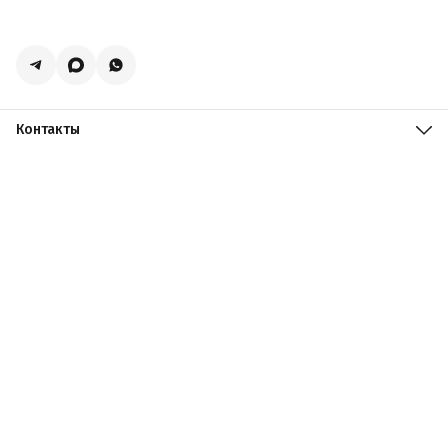
Контакты
Адрес
Москва, поселение Мосрентген, Логистический центр
Славянский Мир, к15
Телефон
8 (916) 731-69-19
Режим работы
ПН-ПТ: 09:00 - 19:00 СБ: 09:00 - 18:00 ВС: 10:00 - 17:00
Эл. почта
zakazacmarket@yandex.ru