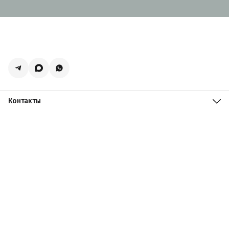
Контакты
Адрес
Москва, поселение Мосрентген, Логистический центр
Славянский Мир, к15
Телефон
8 (916) 731-69-19
Режим работы
ПН-ПТ: 09:00 - 19:00 СБ: 09:00 - 18:00 ВС: 10:00 - 17:00
Эл. почта
zakazacmarket@yandex.ru