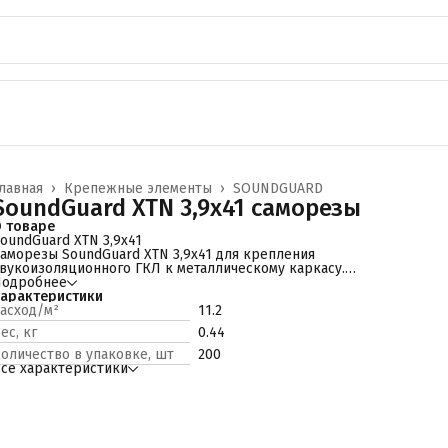
лавная
›
Крепежные элементы
›
SOUNDGUARD
SoundGuard XTN 3,9x41 саморезы
 товаре
oundGuard XTN 3,9x41
аморезы SoundGuard XTN 3,9х41 для крепления
вукоизоляционного ГКЛ к металлическому каркасу.
аморезы гипрок-металл SoundGuard XTN 3,9х41 предназначены
Подробнее
ля крепления звукоизоляционного ГКЛ к металлическому
арактеристики
аркасу без предварительного засверливания.
асход/м²
11.2
реимущества:
ес, кг
0.44
меют разнонаправленную резьбу, обеспечивая прочное и
адежное крепление гипсокартона к металлическим основаниям
оличество в упаковке, шт
200
е требуют предварительного засверливания
се характеристики
Размеры
азмер 3,9x41мм
ол-во шт. в упаковке 200