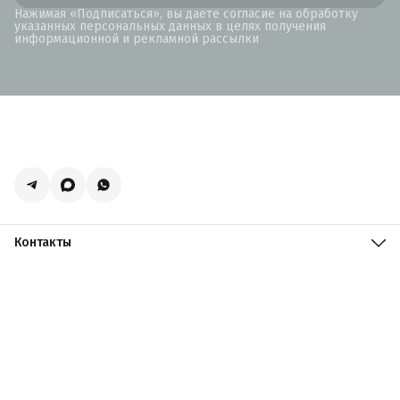
Нажимая «Подписаться», вы даете согласие на обработку
указанных персональных данных в целях получения
информационной и рекламной рассылки
Контакты
Адрес
Москва, поселение Мосрентген, Логистический центр
Славянский Мир, к15
Телефон
8 (916) 731-69-19
Режим работы
ПН-ПТ: 09:00 - 19:00 СБ: 09:00 - 18:00 ВС: 10:00 - 17:00
Эл. почта
zakazacmarket@yandex.ru