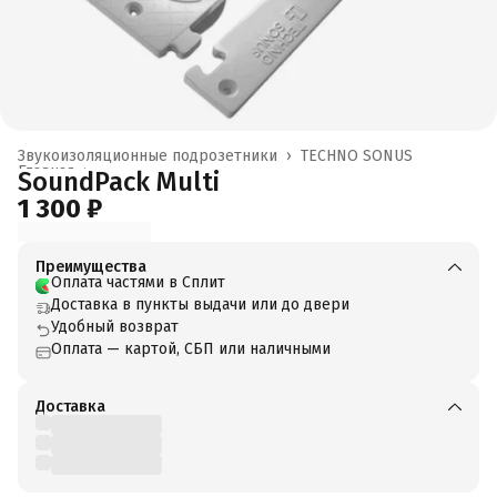
Звукоизоляционные подрозетники
›
TECHNO SONUS
Главная
›
SoundPack Multi
1 300 ₽
Преимущества
Оплата частями в Сплит
Доставка в пункты выдачи или до двери
Удобный возврат
Оплата — картой, СБП или наличными
Доставка