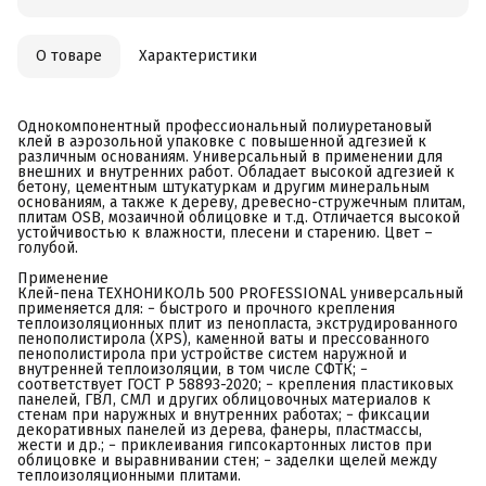
О товаре
Характеристики
Однокомпонентный профессиональный полиуретановый
клей в аэрозольной упаковке с повышенной адгезией к
различным основаниям. Универсальный в применении для
внешних и внутренних работ. Обладает высокой адгезией к
бетону, цементным штукатуркам и другим минеральным
основаниям, а также к дереву, древесно-стружечным плитам,
плитам OSB, мозаичной облицовке и т.д. Отличается высокой
устойчивостью к влажности, плесени и старению. Цвет –
голубой.
Применение
Клей-пена ТЕХНОНИКОЛЬ 500 PROFESSIONAL универсальный
применяется для: − быстрого и прочного крепления
теплоизоляционных плит из пенопласта, экструдированного
пенополистирола (XPS), каменной ваты и прессованного
пенополистирола при устройстве систем наружной и
внутренней теплоизоляции, в том числе СФТК; −
соответствует ГОСТ Р 58893-2020; − крепления пластиковых
панелей, ГВЛ, СМЛ и других облицовочных материалов к
стенам при наружных и внутренних работах; − фиксации
декоративных панелей из дерева, фанеры, пластмассы,
жести и др.; − приклеивания гипсокартонных листов при
облицовке и выравнивании стен; − заделки щелей между
теплоизоляционными плитами.