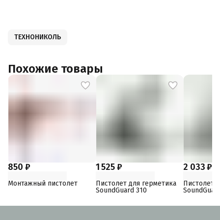
ТЕХНОНИКОЛЬ
Похожие товары
850 ₽
1 525 ₽
2 033 ₽
Монтажный пистолет
Пистолет для герметика
Пистолет д
SoundGuard 310
SoundGuar