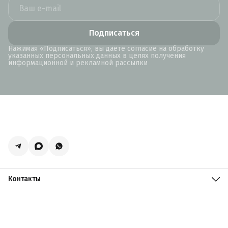
Подписаться
Нажимая «Подписаться», вы даете согласие на обработку
указанных персональных данных в целях получения
информационной и рекламной рассылки
Контакты
Адрес
Москва, поселение Мосрентген, Логистический центр
Славянский Мир, к15
Телефон
8 (916) 731-69-19
Режим работы