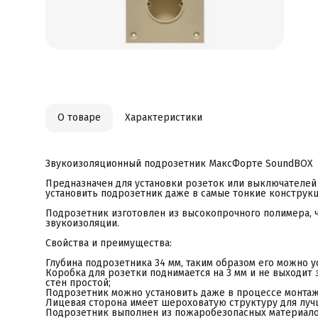
П
з
Л
а
П
Т
В
о
В
П
л
О товаре
Характеристики
З
Ф
п
О
г
Звукоизоляционный подрозетник МаксФорте SoundBOX
У
И
Предназначен для установки розеток или выключателей
установить подрозетник даже в самые тонкие конструк
Подрозетник изготовлен из высокопрочного полимера, 
звукоизоляции.
Свойства и преимущества:
Глубина подрозетника 34 мм, таким образом его можно 
Коробка для розетки поднимается на 3 мм и не выходит
стен простой; ⠀
Подрозетник можно установить даже в процессе монтаж
Лицевая сторона имеет шероховатую структуру для луч
Подрозетник выполнен из пожаробезопасных материало