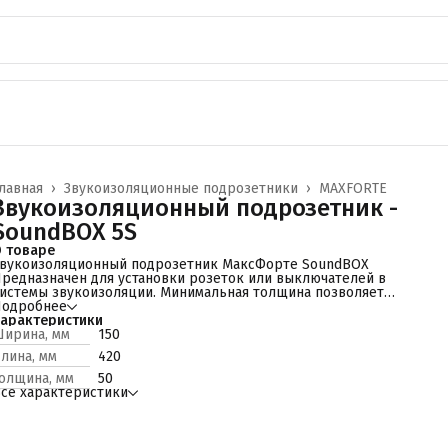
лавная
›
Звукоизоляционные подрозетники
›
MAXFORTE
Звукоизоляционный подрозетник -
SoundBOX 5S
 товаре
вукоизоляционный подрозетник МаксФорте SoundBOX
редназначен для установки розеток или выключателей в
истемы звукоизоляции. Минимальная толщина позволяет
становить подрозетник даже в самые тонкие конструкции
Подробнее
вукоизоляции.
арактеристики
одрозетник изготовлен из высокопрочного полимера, что
ирина, мм
150
беспечивает долгую службу и высокие показатели
лина, мм
420
вукоизоляции.
войства и преимущества:
олщина, мм
50
лубина подрозетника 34 мм, таким образом его можно
се характеристики
становить даже в самые тонкие схемы звукоизоляции; ⠀
оробка для розетки поднимается на 3 мм и не выходит за
инишный слой, что делает работы по оштукатуриванию стен
ростой; ⠀