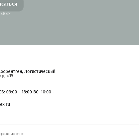
исаться
льных
Мосрентген, Логистический
р, к15
Б: 09:00 - 18:00 ВС: 10:00 -
ex.ru
циальности