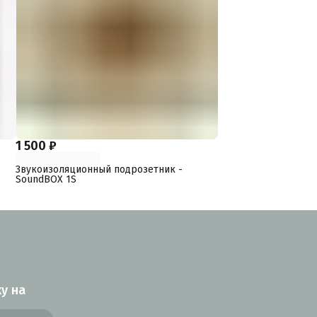
1 500 ₽
Звукоизоляционный подрозетник -
SoundBOX 1S
у на