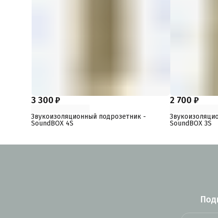
3 300 ₽
2 700 ₽
Звукоизоляционный подрозетник -
Звукоизоляцио
SoundBOX 4S
SoundBOX 3S
Под