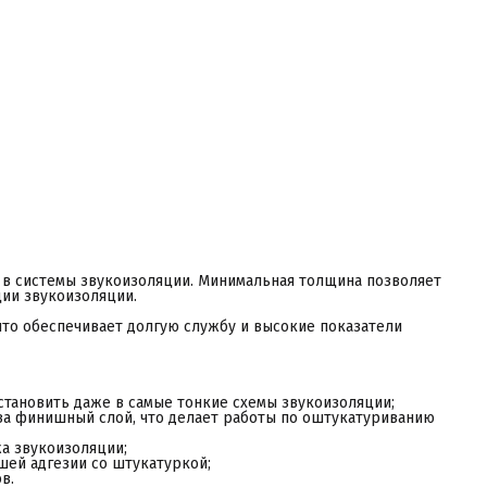
одрозетник можно установить даже в процессе монтажа
вукоизоляции; ⠀
ицевая сторона имеет шероховатую структуру для лучшей
дгезии со штукатуркой; ⠀
одрозетник выполнен из пожаробезопасных материалов.
ехнология монтажа
 смонтированном первом слое гипсокартонна вырезается
тверстие диаметром 100 мм;
 подрозетнике высверливается отверстие для провода;
одрозетник устанавливается так, чтобы его грани остались на
ицевой стороне гипсокартона.
акрепляем подрозетник с помощью саморезов.
инишный слой гипсокартона зашивается в один уровень с
одрозетником.
тверстие для провода герметизируется виброакустическим
ерметиком.
становка звукоизоляционного подрозетника МаксФорте.
нструкция Видео обзор.
 в системы звукоизоляции. Минимальная толщина позволяет
ции звукоизоляции.
что обеспечивает долгую службу и высокие показатели
установить даже в самые тонкие схемы звукоизоляции; ⠀
 за финишный слой, что делает работы по оштукатуриванию
а звукоизоляции; ⠀
шей адгезии со штукатуркой; ⠀
в.