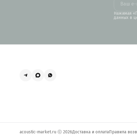
Нажимая «П
данных в ц
acoustic-market.ru ⓒ 2026
Доставка и оплата
Правила возв